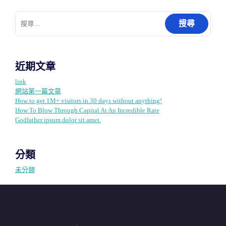
文
搜
尋
章
關
鍵
字:
導
近期文章
link
網站第一篇文章
覽
How to get 1M+ visitors in 30 days without anything!
How To Blow Through Capital At An Incredible Rate
Godfather ipsum dolor sit amet.
分類
未分類