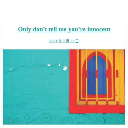
Only don’t tell me you’re innocent
2021 年 2 月 17 日