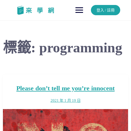
Skip
to
登入 / 註冊
content
標籤:
programming
Please don’t tell me you’re innocent
2021 年 1 月 19 日