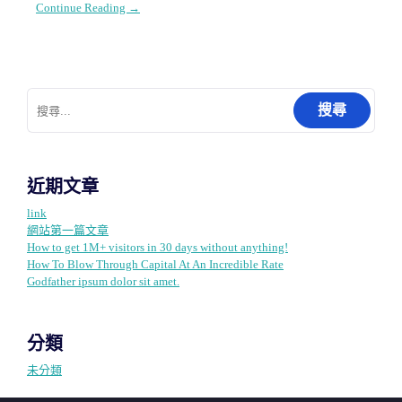
Continue Reading →
搜
尋
關
鍵
字:
近期文章
link
網站第一篇文章
How to get 1M+ visitors in 30 days without anything!
How To Blow Through Capital At An Incredible Rate
Godfather ipsum dolor sit amet.
分類
未分類