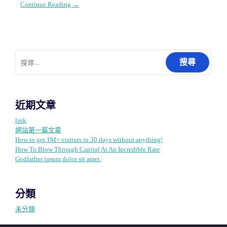
Continue Reading →
搜
尋
關
鍵
字:
近期文章
link
網站第一篇文章
How to get 1M+ visitors in 30 days without anything!
How To Blow Through Capital At An Incredible Rate
Godfather ipsum dolor sit amet.
分類
未分類