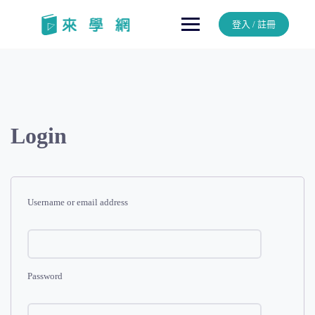
Skip
to
登入 / 註冊
content
Login
Username or email address
Password